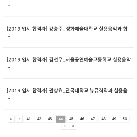
...
[2019 입시 합격자] 강승주_정화예술대학교 실용음악과 합
...
[2019 입시 합격자] 김선우_서울공연예술고등학교 실용음악
...
[2019 입시 합격자] 권상효_단국대학교 뉴뮤직학과 실용음
...
41
42
43
44
45
46
47
48
49
50